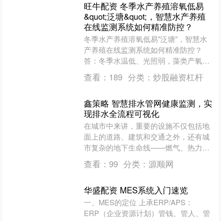
旺牛配资 冬季水产养殖溶氧低易
&quot;泛塘&quot;，智慧水产养殖
在线监测系统如何精准防控？
冬季水产养殖溶氧低易"泛塘"，智慧水
产养殖在线监测系统如何精准防控？
答：冬季水温低、光照弱，藻类产氧不
足，冰层阻隔空气交换，溶氧易跌破
查看：
189
分类：
炒股融资杠杆
3mg/L警戒线。传统人....
鑫策略 智慧排水管网健康监测，实
现排水全流程可视化
在城市中来讲，重要的设施不仅包括地
面上的道路、建筑和交通之外，还有城
市复杂的地下生命线——燃气、热力、
排水等。其中，许多城市主干排水管道
查看：
99
分类：
源顺网
看上去粗大宽敞，仿佛可以....
华盛配资 MES系统入门速览
一、MES的定位 上承ERP/APS：
ERP（企业资源计划）管钱、管人、管