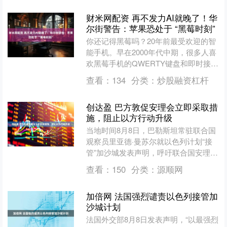
财米网配资 再不发力AI就晚了！华
尔街警告：苹果恐处于 “黑莓时刻”
你还记得黑莓吗？20年前最受欢迎的智
能手机。早在2000年代中期，很多人喜
欢黑莓手机的QWERTY键盘和即时接收
电子邮件的功能。 黑莓公司曾是全球最
查看：
134
分类：
炒股融资杠杆
有价值的公司....
创达盈 巴方敦促安理会立即采取措
施，阻止以方行动升级
当地时间8月8日，巴勒斯坦常驻联合国
观察员里亚德·曼苏尔就以色列计划“接
管”加沙城发表声明，呼吁联合国安理会
立即采取措施，阻止这一“极度危险的升
查看：
150
分类：
源顺网
级”。曼苏尔在联....
加倍网 法国强烈谴责以色列接管加
沙城计划
法国外交部8月8日发表声明，“以最强烈