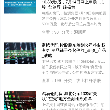
10.88元/股，7月14日网上申购_龙
玲_曾健辉_经极简
每经AI快讯，技源集团7月10日晚间披露
发行公告：本次公开发行股票数量为
5001万股，发行后公司总共股本约为4
亿股。发行价格为10.88元/股；2025年7
查看：
90
分类：
源顺网
月1....
富腾优配 控股股东筹划公司控制权
变更 良品铺子今起停牌_事项_产品
_战略
本报记者 李万晨曦 7月10日晚间，良品
铺子股份有限公司（以下简称“良品铺
子”）披露公告称，公司控股股东宁波汉
意创业投资合伙企业（有限合伙）正在
查看：
199
分类：
线上杠杆炒股
筹划重大事项，该....
鸿满仓配资 湖北公示133家“失
联”“空壳”地方金融组织名单
上证报中国证券网讯（记者荆淮侨）湖
北省地方金融管理局近日公示了第二批