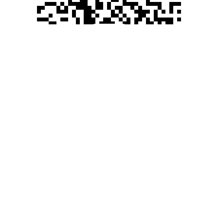
杆
预
2
杆
07-30
股
08-02
滚动资讯
08-31