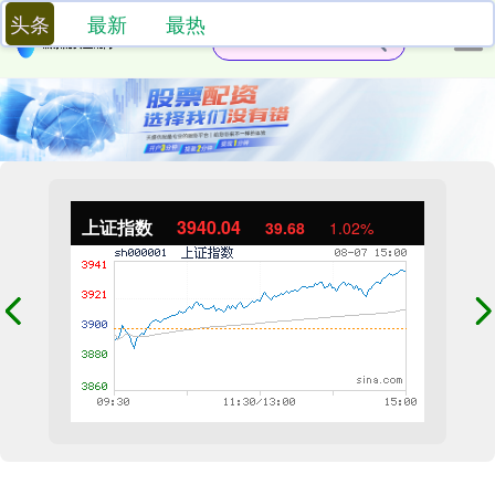
头条
最新
最热
上证指数
3940.04
39.68
1.02%