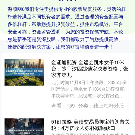
源顺网6我们专注于提供专业的股票配资服务，灵活的杠
杆选择满足不同投资者的需求。通过合理的资金配置与
多倍杠杆，帮助您提升投资效益，抓住市场机遇。平台
安全可靠，资金监管透明，为您的投资保驾护航。不论
您是新手还是资深股民，我们都致力于为您提供高效、
便捷的配资解决方案，让您的财富增值更进一步！
金证通配资 全运会跳水女子10米
台：陈芋汐四跳锁定决赛资格，张
家齐第九
北京时间11月8日上午赛段，2025年全
国运动会，跳水女子10米台进行预赛、
半决赛争夺。此役陈芋汐发挥出色，半
决赛跳出423.70分领先第二名53.35分，
查看：
159
分类：
线上杠杆炒股
顺利....
51好策略 美债交易员押宝特朗普关
税：4万亿收入弥补减税缺口