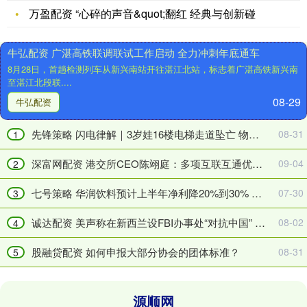
FBI
万盈配资 “心碎的声音&quot;翻红 经典与创新碰
将
炒
在
股
牛弘配资 广湛高铁联调联试工作启动 全力冲刺年底通车
新
配
8月28日，首趟检测列车从新兴南站开往湛江北站，标志着广湛高铁新兴南
西
资
至湛江北段联....
兰
网
08-29
设
战
牛弘配资
办
胜
公
日
先锋策略 闪电律解｜3岁娃16楼电梯走道坠亡 物业只愿赔1万 律师：需酌情确定责任分配比例
08-31
1
室“对
本
抗
选
深富网配资 港交所CEO陈翊庭：多项互联互通优化措施在筹备中
09-04
2
中
手，
国”？
孙
七号策略 华润饮料预计上半年净利降20%到30% 股价下跌12%
07-30
3
中
颖
方
莎
诚达配资 美声称在新西兰设FBI办事处“对抗中国” 外交部回应
08-02
4
回
晋
股融贷配资 如何申报大部分协会的团体标准？
08-31
应
级！
5
源顺网