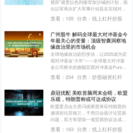
措辞”谴责以色列接管加沙城的计划，指
出以军再次扩大军事行动旨在实现对整
个加沙地带的军事控制。法国外交部重
查看：
155
分类：
线上杠杆炒股
申坚决反对任何占领....
广州股牛 解码全球最大对冲基金今
年最关心的变量：顶级智囊洞察地
缘政治里的市场机会
全球地缘政治剧烈变动，让2025成为宏
观对冲基金“大年”——全球最大对冲基
金公司桥水的旗舰宏观对冲基金Pure
Alpha，在今年上半年收获17%丰厚回
查看：
204
分类：
炒股融资杠杆
报。另一....
鼎冠优配 美欧首脑周末会晤，欧盟
乐观，特朗普称或可达成协议
欧盟委员会主席冯德莱恩将应特朗普的
邀请前往苏格兰，于周日会面讨论贸易
问题，双方有望就一项贸易协议达成框
架性协议，以避免跨大西洋贸易战的爆
查看：
163
分类：
线上杠杆炒股
发。 据央视新闻，当地时....