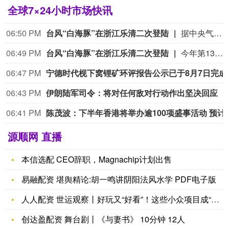
全球7×24小时市场快讯
06:50 PM
台风“白海豚”在浙江乐清二次登陆
据中央气象台消息，今年第13号台风“白海豚”的中心已于今天（9日）下午18点40分前后在浙江省温州乐清市翁垟街道沿海再次登陆，登陆时中心附近最大风力有13级（38米/秒），中心最低气压为950百帕。
06:49 PM
台风“白海豚”在浙江乐清二次登陆
今年第13号台风“白海豚”的中心在浙江乐清二次登陆。（央视新闻）
06:47 PM
宁德时代枧下窝锂
06:43 PM
伊朗陆军司令：将对任何敌对行动作出坚决回应
06:41 PM
陈茂波：下半年香港将举办逾1
源顺网 直播
本信选配 CEO辞职，Magnachip计划出售
易融配资 堪舆精论:胡一鸣讲阴阳法风水学 PDF电子版
人人配资 世运观察丨好玩又“好看”！这些小众项目成“黑马”
盛
多
创达盈配资 舞台剧丨《与妻书》 10分钟 12人
网