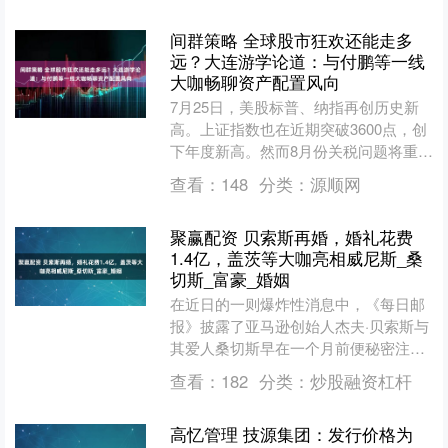
间群策略 全球股市狂欢还能走多
远？大连游学论道：与付鹏等一线
大咖畅聊资产配置风向
7月25日，美股标普、纳指再创历史新
高。上证指数也在近期突破3600点，创
下年度新高。然而8月份关税问题将重返
市场焦点，可能会给当前全球权益市场
查看：
148
分类：
源顺网
的“狂欢”带来变....
聚赢配资 贝索斯再婚，婚礼花费
1.4亿，盖茨等大咖亮相威尼斯_桑
切斯_富豪_婚姻
在近日的一则爆炸性消息中，《每日邮
报》披露了亚马逊创始人杰夫·贝索斯与
其爱人桑切斯早在一个月前便秘密注册
了婚姻，并且相应地完成了一份婚前协
查看：
182
分类：
炒股融资杠杆
议。这份协议的背后，保....
高忆管理 技源集团：发行价格为