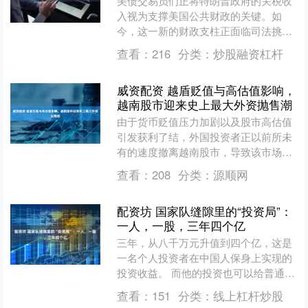
美债交易员们正将特朗普政府的关税收
入视为支撑美国公共财政的关键。如
今，这一新的财政支柱正面临司法挑
战，投资者聚焦美债市场将面临何种风
查看：
216
分类：
炒股融资杠杆
险。 据新华社报道，美国政府....
威资配资 越盾贬值与高估值影响，
越南股市迎来史上最大外资抛售潮
由于货币贬值压力加剧以及股市高估值
引发获利了结，外国投资者正以前所未
有的速度撤离越南股市，导致该市场经
历了有记录以来最大规模的单月资金外
查看：
208
分类：
源顺网
流。 全球基金在8月份从....
配资坊 国家队缝隙里的“投资局”：
一人，一股，三年四个亿
三年，从八千万元升值到四个亿，这是
一名个人投资者在中国人保身上实现的
投资收益。 而他的投资也可以给普通人
太多启发。 当金融股被认为是“傻大笨
查看：
151
分类：
线上杠杆炒股
粗”，涨得太慢时，他....