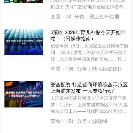
拟退出“失联”“空壳”地方金融组织名单，
包括小额贷款公司、典当行、融资担保
查看：
78
分类：
线上杠杆炒股
公司、融资租赁公司....
5策略 2026年育儿补贴今天开始申
领！（附操作指南）
记者今天（5日）从国家卫生健康委了解
到，2026年度育儿补贴今天正式开始申
领，凡是符合申领条件的婴幼儿，其申
领人今天就可以通过支付宝、微信平台
查看：
195
分类：
炒股融资杠杆
的“育儿补贴”小程....
誉合配资 打造营商环境综合示范区
上海浦东发布“十大专项行动”
上证报中国证券网讯（记者宋薇萍严曦
梦）1月5日，上海市浦东新区举行“共赢
浦东共创未来——引领区2026年抓投资
优环境促发展大会”。会上，浦东新区发
查看：
151
分类：
源顺网
展和改革委员会....