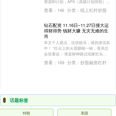
资源和计划；APS（高级计划排程）优
化生产计划。 下接设备/自动化层：
查看：
146
分类：
线上杠杆炒股
PLC、DCS、....
钻石配资 11.16日~11.27日撞大运
得财得势 钱财大赚 无灾无难的生
肖
本文个人观点，仅供娱乐，请勿迷信其
中！ “灶台上的火苗噼啪一响，母亲总
会笑着说：‘准是财神路过咱家灶头
了。’” 这种朴素的期盼，仿佛刻在骨子
查看：
169
分类：
炒股融资杠杆
里的记忆。每到年末，....
话题标签
特朗
美国